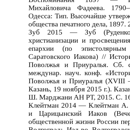
Михайловича Фадеева. 1790–
Одесса: Тип. Высочайше утвер
общества печатного дела, 1897. 2
Зуб 2015 ― Зуб (Руденк
христианизации и просвещени
епархии (по эпистолярным
Саратовского Иакова) // Исто
Поволжья и Приуралья. Сб. с
междунар. науч. конф. «Истор
Поволжья и Приуралья (XVIII —
Казань, 19 ноября 2015 г.). Каз
Ш. Марджани АН РТ, 2015. С. 1
Клейтман 2014 ― Клейтман А. 
и Царицынский Иаков (Веч
общественной жизни России пе
Волгоград: Изд-во Волгоград