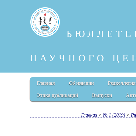
БЮЛЛЕТЕ
НАУЧНОГО ЦЕ
Главная
Об издании
Редколлегия
Этика публикаций
Выпуски
Авт
Главная
>
№ 1 (2019)
>
Ря