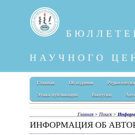
БЮЛЛЕТЕ
НАУЧНОГО ЦЕ
Главная
Об издании
Редколлегия
Этика публикаций
Выпуски
Авт
Главная
>
Поиск
>
Информ
ИНФОРМАЦИЯ ОБ АВТО