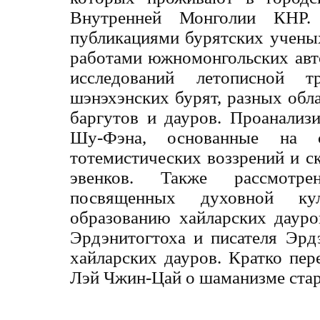
Внутренней Монголии КНР.
публикациями бурятских учены
работами южномонгольских авт
исследований летописной 
шэнэхэнских бурят, разных обл
баргутов и дауров. Проанализ
Шу-Фэна, основанные на с
тотемистических воззрений и ск
эвенков. Также рассмотре
посвященных духовной ку
образованию хайларских дауро
Эрдэнитогтоха и писателя Эр
хайларских дауров. Кратко пер
Лэй Чжин-Цай о шаманизме стар