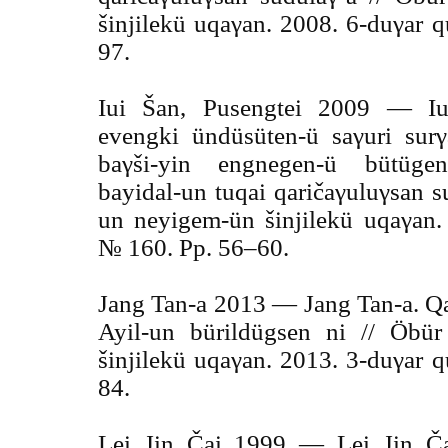
šinjilekü uqaγan. 2008. 6-duγar 
97.
Iui Šan, Pusengtei 2009 — Iu
evengki ündüsüten-ü saγuri surγ
baγši-yin engnegen-ü bütügen
bayidal-un tuqai qaričaγuluγsan 
un neyigem-ün šinjilekü uqaγan.
№ 160. Pp. 56–60.
Jang Tan-a 2013 — Jang Tan-a. Q
Ayil-un bürildügsen ni // Öbü
šinjilekü uqaγan. 2013. 3-duγar 
84.
Lei Jin Čai 1999 — Lei Jin Čai