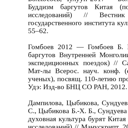
Буддизм баргутов Китая (п
исследований) // Вестник
государственного института кул
55–62.
Гомбоев 2012 — Гомбоев Б. 
баргутов Внутренней Монголи
экспедиционных поездок) // С
Мат-лы Всерос. науч. конф. 
ученых), посвящ. 110-летию про
Удэ: Изд-во БНЦ СО РАН, 2012.
Дампилова, Цыбикова, Сундуе
С., Цыбикова Б.-Х. Б., Сундуева
духовная культура бурят Китая
исследований) // Манускрипт. 2