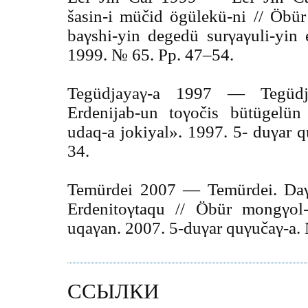
šasin-i müčid ögülekü-ni // Öbü
baγshi-yin degedü surγaγuli-yin 
1999. № 65. Pp. 47–54.
Tegüdjayaγ-a 1997 — Tegüdja
Erdenijab-un toγočis bütügelün
udaq-a jokiyal». 1997. 5- duγar 
34.
Temürdei 2007 — Temürdei. Daγ
Erdenitoγtaqu // Öbür mongγol-
uqaγan. 2007. 5-duγar quγučaγ-a.
ССЫЛКИ