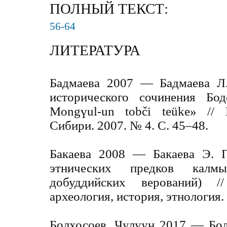
ПОЛНЫЙ ТЕКСТ:
56-64
ЛИТЕРАТУРА
Бадмаева 2007 — Бадмаева Л.
исторического сочинения Бо
Mongүul-un tobči teüke» //
Сибири. 2007. № 4. С. 45–48.
Бакаева 2008 — Бакаева Э. 
этнических предков калм
добуддийских верований) /
археология, история, этнология.
Болхосоев, Чулуун 2017 — Бол