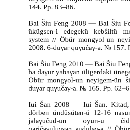
144. Pp. 83–86.
Bai Šiu Feng 2008 — Bai Šiu Fe
ükügsen-i edegekü kebšiltü me
system // Öbür mongγol-un neyi
2008. 6-duγar quγučaγ-a. № 157. 
Bai Šiu Feng 2010 — Bai Šiu Fen
ba daγur yabaγan üligerdaki ünegen
Öbür mongγol-un neyigem-ün šin
duγar quγučaγ-a. № 165. Pp. 62–6
Iui Šan 2008 — Iui Šan. Kitad,
dörben ündüsüten-ü 12-16 nasu
jalaγučud-un oyun-u čidab
qaričaγuluγsan sudulaγ-a // Öb