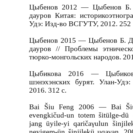
Цыбенов 2012 — Цыбенов Б. 
дауров Китая: историкоэтногр
Удэ: Изд-во ВСГУТУ, 2012. 252 
Цыбенов 2015 — Цыбенов Б. Д
дауров // Проблемы этническ
тюрко-монгольских народов. 201
Цыбикова 2016 — Цыбиков
шэнэхэнских бурят. Улан-Уд
2016. 312 с.
Bai Šiu Feng 2006 — Bai Ši
evengkičud-un totem šitülge-dü 
jang üyile-yi qaričaγulun šinji
neyigem-ün šinjilekü uqaγan. 20