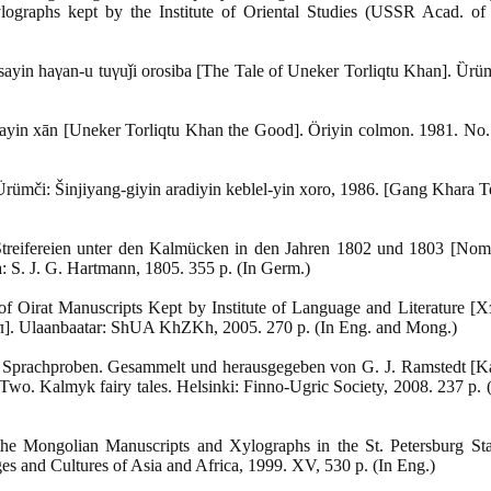
ographs kept by the Institute of Oriental Studies (USSR Acad. of S
in haγan-u tuγuǰi orosiba [The Tale of Uneker Torliqtu Khan]. Ȕrüm
ayin xān [Uneker Torliqtu Khan the Good]. Öriyin colmon. 1981. No.
mči: Šinjiyang-giyin aradiyin keblel-yin xoro, 1986. [Gang Khara T
ifereien unter den Kalmücken in den Jahren 1802 und 1803 [Noma
 S. J. G. Hartmann, 1805. 355 p. (In Germ.)
 Oirat Manuscripts Kept by Institute of Language and Literature 
. Ulaanbaatar: ShUA KhZKh, 2005. 270 p. (In Eng. and Mong.)
Sprachproben. Gesammelt und herausgegeben von G. J. Ramstedt [K
t Two. Kalmyk fairy tales. Helsinki: Finno-Ugric Society, 2008. 237 p.
 Mongolian Manuscripts and Xylographs in the St. Petersburg Sta
ges and Cultures of Asia and Africa, 1999. XV, 530 p. (In Eng.)