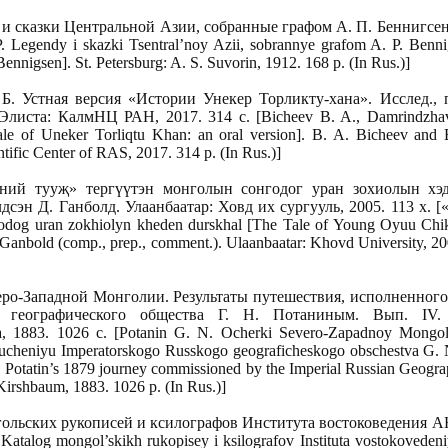
и сказки Центральной Азии, собранные графом А. П. Беннигсен
 Legendy i skazki Tsentral’noy Azii, sobrannye grafom A. P. Benni
Bennigsen]. St. Petersburg: A. S. Suvorin, 1912. 168 p. (In Rus.)]
. Устная версия «Истории Унекер Торликту-хана». Исслед., п
Элиста: КалмНЦ РАН, 2017. 314 с. [Bicheev B. A., Damrindzha
Tale of Uneker Torliqtu Khan: an oral version]. B. A. Bicheev and
ntific Center of RAS, 2017. 314 p. (In Rus.)]
й тууҗ» тергүүтэн монголын сонгодог уран зохиолын хэд
дсэн Д. Ганболд. Улаанбаатар: Ховд их сургууль, 2005. 113 х. [
odog uran zokhiolyn kheden durskhal [The Tale of Young Oyuu Chi
. Ganbold (comp., prep., comment.). Ulaanbaatar: Khovd University, 20
ро-Западной Монголии. Результаты путешествия, исполненного
о географического общества Г. Н. Потаниным. Вып. IV.
1883. 1026 с. [Potanin G. N. Ocherki Severo-Zapadnoy Mongolii
rucheniyu Imperatorskogo Russkogo geograficheskogo obschestva G.
 Potatin’s 1879 journey commissioned by the Imperial Russian Geograp
. Kirshbaum, 1883. 1026 p. (In Rus.)]
ольских рукописей и ксилографов Института востоковедения АН
Katalog mongol’skikh rukopisey i ksilografov Instituta vostokoved