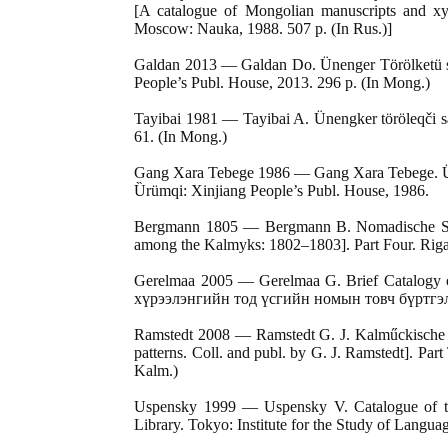
[A catalogue of Mongolian manuscripts and xyl
Moscow: Nauka, 1988. 507 p. (In Rus.)]
Galdan 2013 — Galdan Do. Ünenger Törölketü say
People’s Publ. House, 2013. 296 p. (In Mong.)
Tayibai 1981 — Tayibai A. Ünengker töröleqči s
61. (In Mong.)
Gang Xara Tebege 1986 — Gang Xara Tebege. Ürü
Ȕrümqi: Xinjiang People’s Publ. House, 1986.
Bergmann 1805 — Bergmann B. Nomadische Stre
among the Kalmyks: 1802–1803]. Part Four. Riga:
Gerelmaa 2005 — Gerelmaa G. Brief Catalogy of
хүрээлэнгийн тод үсгийн номын товч бүртгэл]
Ramstedt 2008 — Ramstedt G. J. Kalműckische 
patterns. Coll. and publ. by G. J. Ramstedt]. Par
Kalm.)
Uspensky 1999 — Uspensky V. Catalogue of the
Library. Tokyo: Institute for the Study of Langua