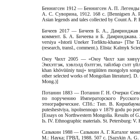
Беннигсен 1912 — Беннигсен А. П. Легенды 
А. С. Суворина, 1912. 168 с. [Bennigsen A. P.
Asian legends and tales collected by Count A. P. 
Бичеев 2017 — Бичеев Б. А., Дамринджав Б
коммент. Б. А. Бичеева и Б. Дамринджава. 
versiya «Istorii Uneker Torliktu-khana» [The 
(research, transl., comment.). Elista: Kalmyk Scie
Оюу Чихт 2005 — «Оюу Чихт хан хөвүүни
Эмхэтгэж, хэвлэлд бэлтгэн, тайлбар сэлт үйл
khan khövüüniy tuuj» tergüüten mongolyn song
other selected works of Mongolian literature]. D
Mong.)]
Потанин 1883 — Потанин Г. Н. Очерки Севе
по поручению Императорского Русског
этнографические. СПб.: Тип. В. Киршбаума, 
puteshestviya, ispolnennogo v 1879 godu po po
[Essays on Northwestern Mongolia. Results of G.
Is. IV. Ethnographic materials. St. Petersburg: V
Сазыкин 1988 — Сазыкин А. Г. Каталог монг
М.: Наука; ГРВЛ, 1988. 507 с. [Sazykin A. G. 