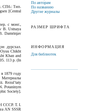
По авторам
. СПб.: Тип.
По названию
gsen [Central
Другие журналы
ер. с монг.,
РАЗМЕР ШРИФТА
v B. Ustnaya
 B. Damrinjav
эн дурсхал.
ИНФОРМАЦИЯ
«Oyuu Chikht
Для библиотек
kht Khan and
05. 113 p. (In
 в 1879 году
 Материалы
. Rezul’taty
 N. Potaninym
hic Society].
 СССР. Т. I.
eniya AN SSSR