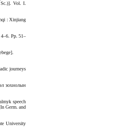
c.)]. Vol. I.
qi : Xinjiang
 4–6. Pp. 51–
ebege].
dic journeys
[Хэл зохиолын
almyk speech
 (In Germ. and
te University