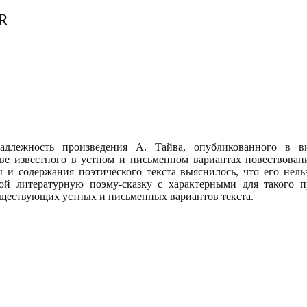
R
надлежность произведения А. Тайва, опубликованного в в
ове известного в устном и письменном вариантах повествован
 и содержания поэтического текста выяснилось, что его нель
бой литературную поэму-сказку с характерными для такого п
существующих устных и письменных вариантов текста.