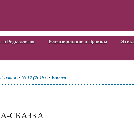
т и Редколлегия
Рецензирование и Правила
Этика
Главная
>
№ 12 (2018)
>
Бичеев
МА-СКАЗКА