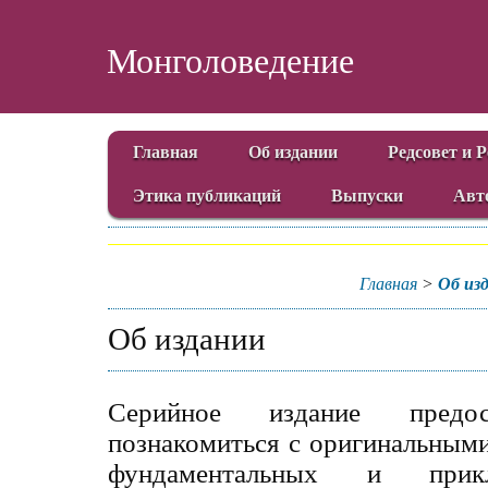
Монголоведение
Главная
Об издании
Редсовет и 
Этика публикаций
Выпуски
Авт
Главная
>
Об из
Об издании
Серийное издание предос
познакомиться с оригинальным
фундаментальных и прикл