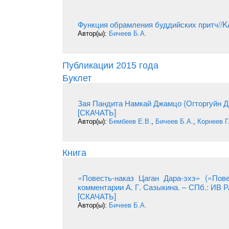
Функция обрамления буддийских притч//K
Автор(ы):
Бичеев Б.А.
Публикации 2015 года
Буклет
Зая Пандита Намкай Джамцо (Огторгуйн 
[СКАЧАТЬ]
Автор(ы):
Бембеев Е.В.
,
Бичеев Б.А.
,
Корнеев Г.
Книга
«Повесть-наказ Цаган Дара-эхэ» («Пове
комментарии А. Г. Сазыкина. – СПб.: ИВ Р
[СКАЧАТЬ]
Автор(ы):
Бичеев Б.А.