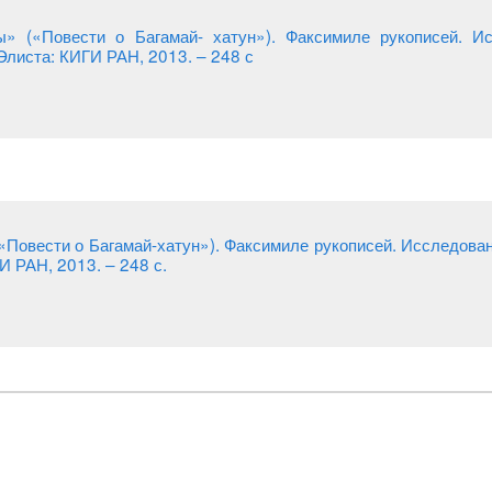
» («Повести о Багамай- хатун»). Факсимиле рукописей. Ис
 Элиста: КИГИ РАН, 2013. – 248 с
Повести о Багамай-хатун»). Факсимиле рукописей. Исследовани
И РАН, 2013. – 248 с.
учного центра РАН