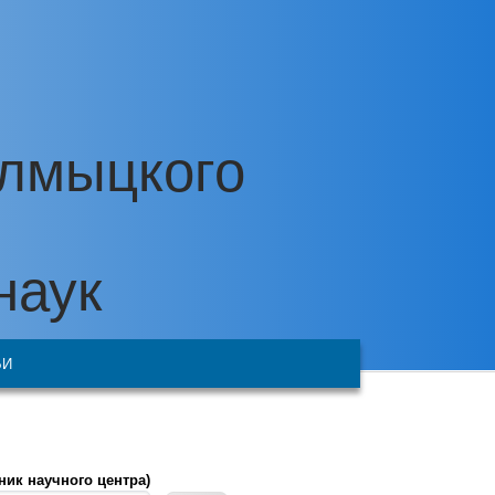
алмыцкого
наук
ЬИ
ник научного центра)