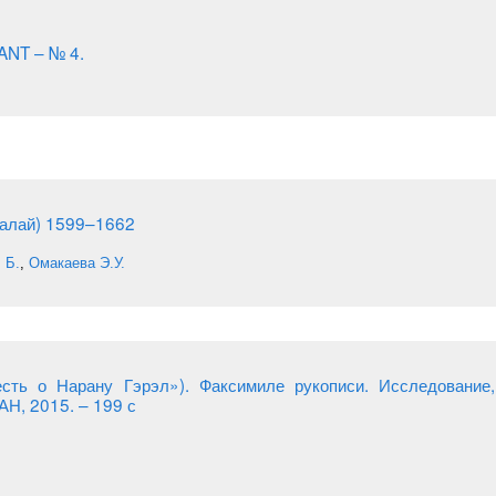
ANT – № 4.
Далай) 1599–1662
 Б.
,
Омакаева Э.У.
сть о Нарану Гэрэл»). Факсимиле рукописи. Исследование, 
АН, 2015. – 199 с