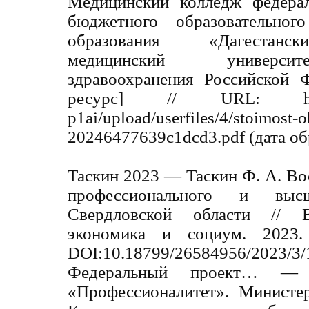
Медицинский колледж федерал
бюджетного образовательног
образования «Дагестанск
медицинский универси
здравоохранения Российской 
ресурс] // URL: https://
p1ai/upload/userfiles/4/stoimost-
20246477639c1dcd3.pdf (дата об
Таскин 2023 — Таскин Ф. А. Во
профессионального и выс
Свердловской области // В
экономика и социум. 20
DOI:10.18799/26584956/2023/3/
Федеральный проект… — 
«Профессионалитет». Министе