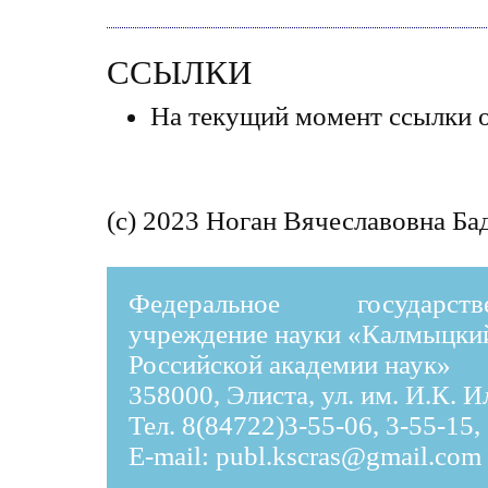
ССЫЛКИ
На текущий момент ссылки о
(c) 2023 Ноган Вячеславовна Ба
Федеральное государст
учреждение науки «Калмыцки
Российской академии наук»
358000, Элиста, ул. им. И.К. 
Тел. 8(84722)3-55-06, 3-55-15,
E-mail:
publ.kscras@gmail.com