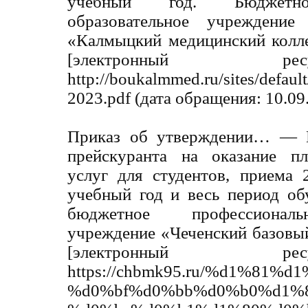
учебный год. Бюджетное
образовательное учреждение
«Калмыцкий медицинский колл
[электронный р
http://boukalmmed.ru/sites/defaul
2023.pdf (дата обращения: 10.09
Приказ об утверждении… — П
прейскуранта на оказание пл
услуг для студентов, приема 
учебный год и весь период об
бюджетное профессиональ
учреждение «Чеченский базовы
[электронный р
https://chbmk95.ru/%d1%8
%d0%bf%d0%bb%d0%b0%d1%