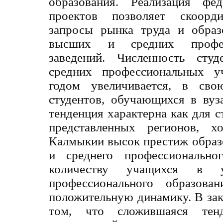
образования. Реализация фе
проектов позволяет скоорди
запросы рынка труда и образ
высших и средних профес
заведений. Численность сту
средних профессиональных у
годом увеличивается, в сво
студентов, обучающихся в вуз
тенденция характерна как для с
представленных регионов, х
Калмыкии высок престиж образо
и среднего профессионально
количеству учащихся в у
профессионального образова
положительную динамику. В за
том, что сложившаяся тенд