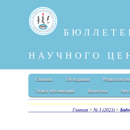
БЮЛЛЕТЕ
НАУЧНОГО ЦЕ
Главная
Об издании
Редколлегия
Этика публикаций
Выпуски
Авт
Главная
>
№ 3 (2023)
>
Бадм