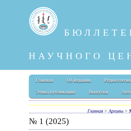
БЮЛЛЕТЕ
НАУЧНОГО ЦЕ
Главная
Об издании
Редколлегия
Этика публикаций
Выпуски
Авт
Главная
>
Архивы
>
№ 1 (2025)