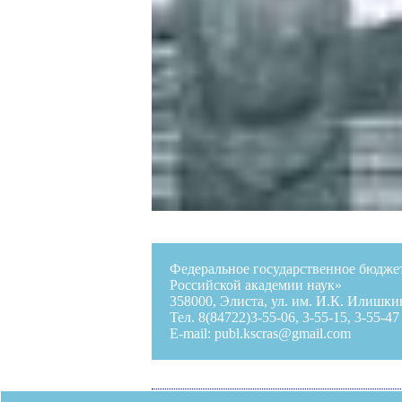
Федеральное государственное бюдже
Российской академии наук»
358000, Элиста, ул. им. И.К. Илишкин
Тел. 8(84722)3-55-06, 3-55-15, 3-55-47
E-mail:
publ.kscras@gmail.com