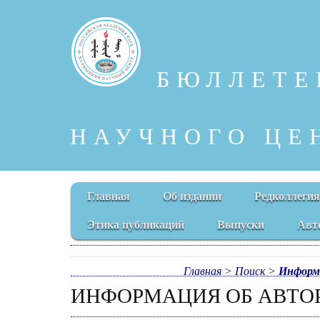
БЮЛЛЕТЕ
НАУЧНОГО ЦЕ
Главная
Об издании
Редколлегия
Этика публикаций
Выпуски
Авт
Главная
>
Поиск
>
Информ
ИНФОРМАЦИЯ ОБ АВТО