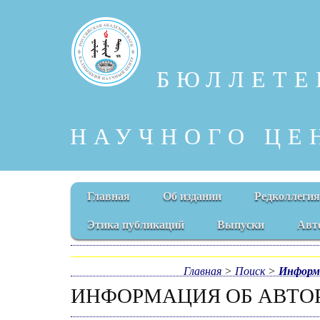
БЮЛЛЕТЕ
НАУЧНОГО ЦЕ
Главная
Об издании
Редколлегия
Этика публикаций
Выпуски
Авт
Главная
>
Поиск
>
Информ
ИНФОРМАЦИЯ ОБ АВТО