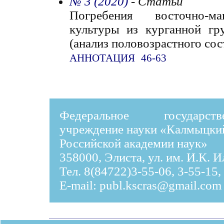
№ 3 (2020)
- Статьи
Погребения восточно-ма
культуры из курганной гр
(анализ половозрастного сос
АННОТАЦИЯ
46-63
Федеральное государст
учреждение науки «Калмыцки
Российской академии наук»
358000, Элиста, ул. им. И.К. 
Тел. 8(84722)3-55-06, 3-55-15,
E-mail:
publ.kscras@gmail.com