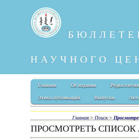
БЮЛЛЕТЕ
НАУЧНОГО ЦЕ
Главная
Об издании
Редколлегия
Этика публикаций
Выпуски
Авт
Главная
>
Поиск
>
Просмотре
ПРОСМОТРЕТЬ СПИСОК