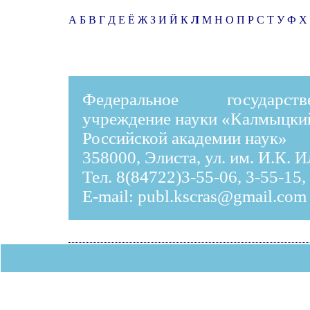
А
Б
В
Г
Д
Е
Ё
Ж
З
И
Й
К
Л
М
Н
О
П
Р
С
Т
У
Ф
Х
Федеральное государст
учреждение науки «Калмыцки
Российской академии наук»
358000, Элиста, ул. им. И.К. 
Тел. 8(84722)3-55-06, 3-55-15,
E-mail:
publ.kscras@gmail.com