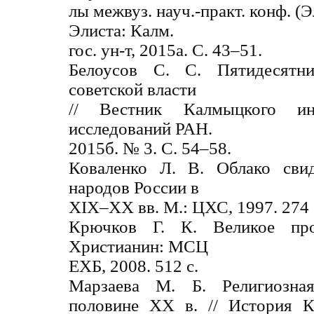
лы межвуз. науч.-практ. конф. (Э
Элиста: Калм.
гос. ун-т, 2015а. С. 43–51.
Белоусов С. С. Пятидесят
советской власти
// Вестник Калмыцкого ин
исследований РАН.
2015б. № 3. С. 54–58.
Коваленко Л. В. Облако сви
народов России в
XIX–XX вв. М.: ЦХС, 1997. 274 
Крючков Г. К. Великое пр
Христианин: МСЦ
ЕХБ, 2008. 512 с.
Марзаева М. Б. Религиозна
половине ХХ в. // История 