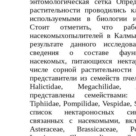
энтомологическая сетка Опре
растительности проводились к
используемыми в биологии и 
Стоит отметить, что раб
насекомыхопылителей в Калмы
результате данного исследо
сведения о составе фаун
насекомых, питающихся нект
числе сорной растительности
представители из семейств пчел:
Halictidae, Megachilidae,
представлены семействами: C
Tiphiidae, Pompilidae, Vespidae,
список нектароносных син
связанных с насекомыми, вк
Asteraceae, Brassicaceae, P