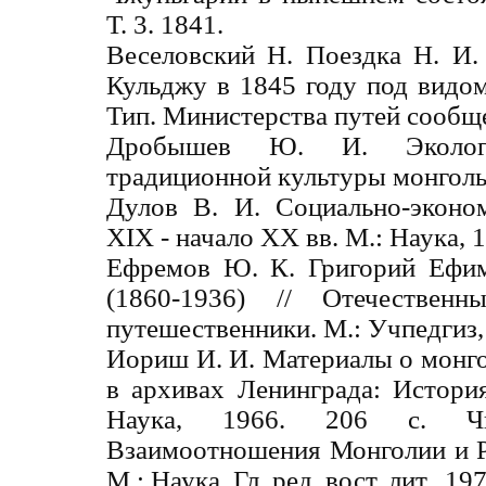
Т. 3. 1841.
Веселовский Н. Поездка Н. И
Кульджу в 1845 году под видо
Тип. Министерства путей сообще
Дробышев Ю. И. Экологич
традиционной культуры монгольс
Дулов В. И. Социально-эконо
XIX - начало XX вв. М.: Наука, 1
Ефремов Ю. К. Григорий Ефи
(1860-1936) // Отечественн
путешественники. М.: Учпедгиз,
Иориш И. И. Материалы о монго
в архивах Ленинграда: История
Наука, 1966. 206 с. Ч
Взаимоотношения Монголии и Ро
М.: Наука, Гл. ред. вост. лит., 197