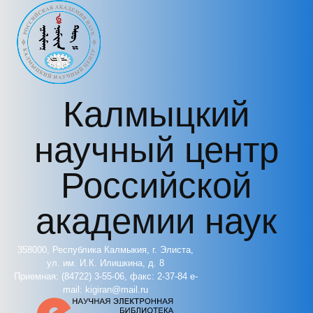
Перейти к основному содержанию
Калмыцкий
научный центр
Российской
академии наук
358000, Республика Калмыкия, г. Элиста,
ул. им. И.К. Илишкина, д. 8
Приемная: (84722) 3-55-06, факс: 2-37-84 e-
mail: kigiran@mail.ru