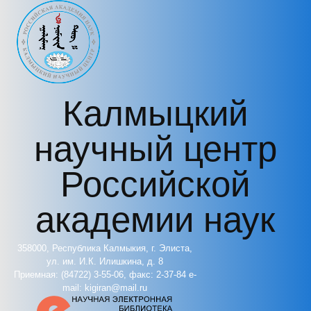
Перейти к основному содержанию
Калмыцкий
научный центр
Российской
академии наук
358000, Республика Калмыкия, г. Элиста,
ул. им. И.К. Илишкина, д. 8
Приемная: (84722) 3-55-06, факс: 2-37-84 e-
mail: kigiran@mail.ru