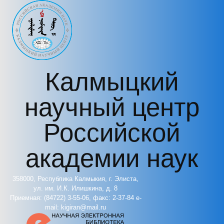
Перейти к основному содержанию
Калмыцкий
научный центр
Российской
академии наук
358000, Республика Калмыкия, г. Элиста,
ул. им. И.К. Илишкина, д. 8
Приемная: (84722) 3-55-06, факс: 2-37-84 e-
mail: kigiran@mail.ru