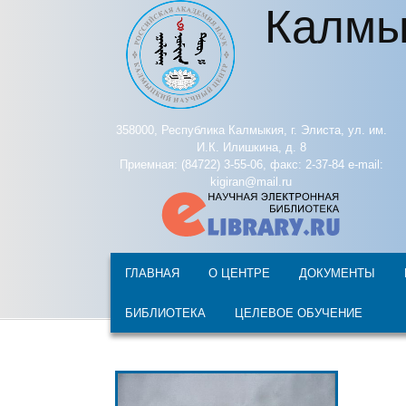
Калмы
Перейти к основному содержанию
358000, Республика Калмыкия, г. Элиста, ул. им.
И.К. Илишкина, д. 8
Приемная: (84722) 3-55-06, факс: 2-37-84 e-mail:
kigiran@mail.ru
ГЛАВНАЯ
О ЦЕНТРЕ
ДОКУМЕНТЫ
БИБЛИОТЕКА
ЦЕЛЕВОЕ ОБУЧЕНИЕ