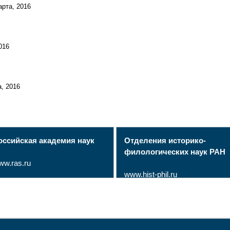
арта, 2016
016
а, 2016
оссийская академия наук
Отделения историко-
филологических наук РАН
ww.ras.ru
www.hist-phil.ru