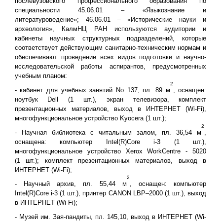
послевузовского профессионального образования по
специальности 45.06.01 – «Языкознание и
литературоведение»; 46.06.01 – «Исторические науки и
археология», КалмНЦ РАН используются аудитории и
кабинеты научных структурных подразделений, которые
соответствует действующим санитарно-техническим нормам и
обеспечивают проведение всех видов подготовки и научно-
исследовательской работы аспирантов, предусмотренных
учебным планом:
2
- кабинет для учебных занятий No 137, пл. 89 м
, оснащен:
ноутбук Dell (1 шт.), экран телевизора, комплект
презентационных материалов, выход в ИНТЕРНЕТ (Wi-Fi),
многофункциональное устройство Kyocera (1 шт.);
2
- Научная библиотека с читальным залом, пл. 36,54 м
,
оснащена: компьютер Intel(R)Core i-3 (1 шт.),
многофункциональное устройство Xerox WorkCentre - 5020
(1 шт.); комплект презентационных материалов, выход в
ИНТЕРНЕТ (Wi-Fi);
2
- Научный архив, пл. 55,44 м
, оснащен: компьютер
Intel(R)Core i-3 (1 шт.), принтер CANON LВР–2000 (1 шт.), выход
в ИНТЕРНЕТ (Wi-Fi);
- Музей им. Зая-пандиты, пл. 145,10, выход в ИНТЕРНЕТ (Wi-