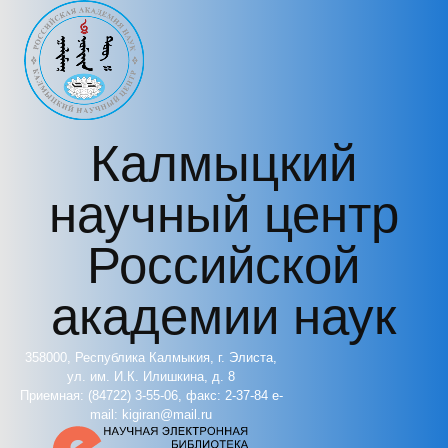
Перейти к основному содержанию
Калмыцкий
научный центр
Российской
академии наук
358000, Республика Калмыкия, г. Элиста,
ул. им. И.К. Илишкина, д. 8
Приемная: (84722) 3-55-06, факс: 2-37-84 e-
mail: kigiran@mail.ru