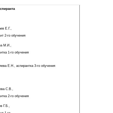
спиранта
ев Е.Г.,
нт 2-го обучения
а М.И.,
нтка 1-го обучения
ева Е.Н., аспирантка 3-го обучения
ва С.В.,
нтка 2-го обучения
в Г.Б.,
нт 1-го