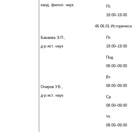
канд. филол. наук
Пт.
18.00–19.00
46.06.01 Историческ
Бакаева Э.П.,
Пт.
д-р ист. наук
18.00–19.00
Пнд.
08.00–09.00
Вт.
08.00–09.00
Очиров У.Б.,
д-р ист. наук
Ср.
08.00–09.00
Чт.
08.00–09.00