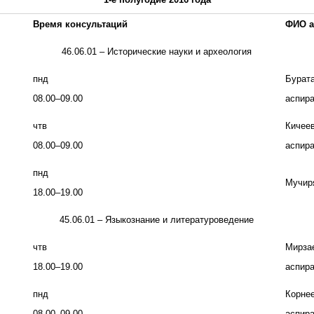
Время консультаций
ФИО а
46.06.01 – Исторические науки и археология
пнд
Бурата
08.00–09.00
аспира
чтв
Кичеев
08.00–09.00
аспира
пнд
Мучиря
18.00–19.00
45.06.01 – Языкознание и литературоведение
чтв
Мирзае
18.00–19.00
аспира
пнд
Корнее
08.00–09.00
аспира