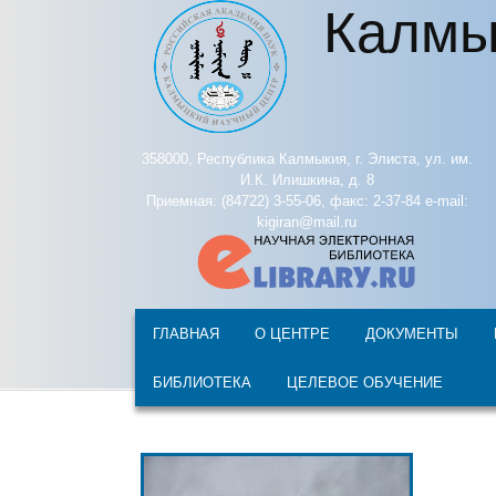
Калмы
Перейти к основному содержанию
358000, Республика Калмыкия, г. Элиста, ул. им.
И.К. Илишкина, д. 8
Приемная: (84722) 3-55-06, факс: 2-37-84 e-mail:
kigiran@mail.ru
ГЛАВНАЯ
О ЦЕНТРЕ
ДОКУМЕНТЫ
БИБЛИОТЕКА
ЦЕЛЕВОЕ ОБУЧЕНИЕ