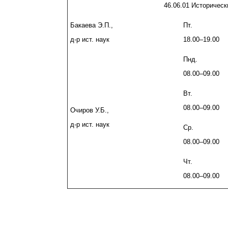
46.06.01 Историческ
Бакаева Э.П.,
Пт.
д-р ист. наук
18.00–19.00
Пнд.
08.00–09.00
Вт.
08.00–09.00
Очиров У.Б.,
д-р ист. наук
Ср.
08.00–09.00
Чт.
08.00–09.00