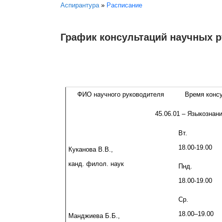
Вы здесь
Аспирантура
»
Расписание
График консультаций научных 
ФИО научного руководителя
Время конс
45.06.01 – Языкознан
Вт.
18.00-19.00
Куканова В.В.,
канд. филол. наук
Пнд.
18.00-19.00
Ср.
18.00–19.00
Манджиева Б.Б.,