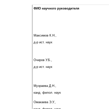
ФИО научного руководителя
Максимов К.Н.,
д-р ист. наук
Очиров У.Б.,
д-р ист. наук
Музраева Д.Н.,
канд. филол. наук
Омакаева Э.У.,
канд. филол. наук