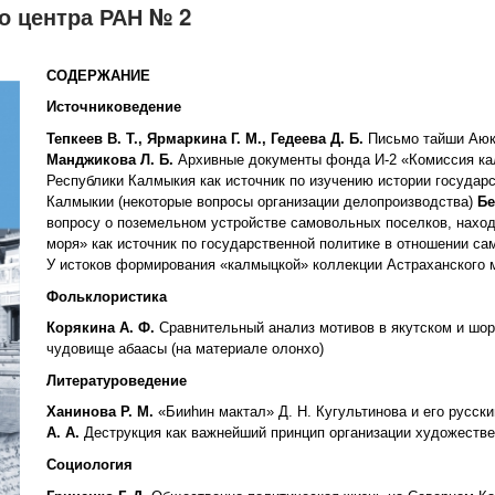
о центра РАН № 2
СОДЕРЖАНИЕ
Источниковедение
Тепкеев В. Т., Ярмаркина Г. М., Гедеева Д. Б.
Письмо тайши Аюки
Манджикова Л. Б.
Архивные документы фонда И-2 «Комиссия кал
Республики Калмыкия как источник по изучению истории госуда
Калмыкии (некоторые вопросы организации делопроизводства)
Бе
вопросу о поземельном устройстве самовольных поселков, нахо
моря» как источник по государственной политике в отношении с
У истоков формирования «калмыцкой» коллекции Астраханского 
Фольклористика
Корякина А. Ф.
Сравнительный анализ мотивов в якутском и шо
чудовище абаасы (на материале олонхо)
Литературоведение
Ханинова Р. М.
«Бииhин мактал» Д. Н. Кугультинова и его русски
А. А.
Деструкция как важнейший принцип организации художеств
Социология