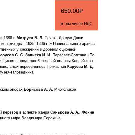
650.00₽
в том числе НДС
 1688 г.
Митруев Б. Л.
Печать Дондук-Даши
мыцких дел. 1825–1836 гг.» Национального архива
рственных учреждений в дореволюционной
лоусов С. С. Записка И. И.
Пересвет-Солтана «По
дящихся в пределах береговой полосы Каспийского
амовольных переселенцев Прикаспия
Каруева М. Д.
музея-заповедника
рском эпосах
Борисова А. А.
Многоликое
й перевод в аспекте жанра
Санькова А. А., Фокин
енного мира Владимира Сорокина