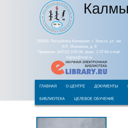
Калмы
Перейти к основному содержанию
358000, Республика Калмыкия, г. Элиста, ул. им.
И.К. Илишкина, д. 8
Приемная: (84722) 3-55-06, факс: 2-37-84 e-mail:
kigiran@mail.ru
ГЛАВНАЯ
О ЦЕНТРЕ
ДОКУМЕНТЫ
БИБЛИОТЕКА
ЦЕЛЕВОЕ ОБУЧЕНИЕ