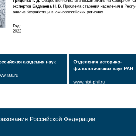
Гриценко Г. Д.
Общественно-политическая жизнь на Северном Ка
экспертов
Бадмаева Н. В.
Проблема старения населения в Респ
анализ безработицы в южнороссийских регионах
Год:
2022
оссийская академия наук
Отделения историко-
филологических наук РАН
ww.ras.ru
www.hist-phil.ru
разования Российской Федерации