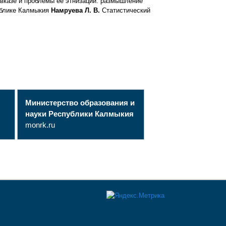
вказе и проблемы ее этнизации: размышление
ублике Калмыкия
Намруева Л. В.
Статистический
Министерство образования и
науки Республики Калмыкия
monrk.ru