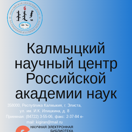
Перейти к основному содержанию
Калмыцкий
научный центр
Российской
академии наук
358000, Республика Калмыкия, г. Элиста,
ул. им. И.К. Илишкина, д. 8
Приемная: (84722) 3-55-06, факс: 2-37-84 e-
mail: kigiran@mail.ru