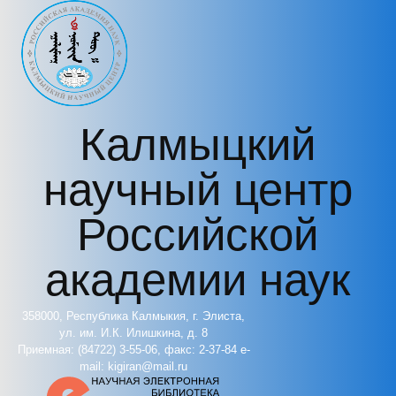
Перейти к основному содержанию
Калмыцкий
научный центр
Российской
академии наук
358000, Республика Калмыкия, г. Элиста,
ул. им. И.К. Илишкина, д. 8
Приемная: (84722) 3-55-06, факс: 2-37-84 e-
mail: kigiran@mail.ru