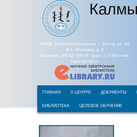
Калмы
Перейти к основному содержанию
358000, Республика Калмыкия, г. Элиста, ул. им.
И.К. Илишкина, д. 8
Приемная: (84722) 3-55-06, факс: 2-37-84 e-mail:
kigiran@mail.ru
ГЛАВНАЯ
О ЦЕНТРЕ
ДОКУМЕНТЫ
БИБЛИОТЕКА
ЦЕЛЕВОЕ ОБУЧЕНИЕ