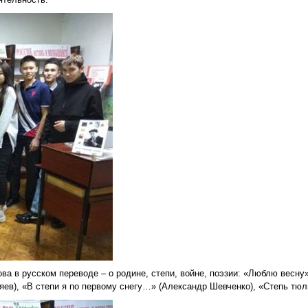
а в русском переводе – о родине, степи, войне, поэзии: «Люблю весн
яев), «В степи я по первому снегу…» (Александр Шевченко), «Степь тю