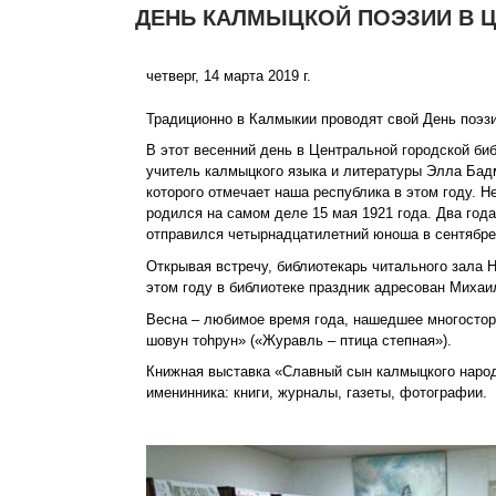
ДЕНЬ КАЛМЫЦКОЙ ПОЭЗИИ В Ц
четверг, 14 марта 2019 г.
Традиционно в Калмыкии проводят свой День поэзи
В этот весенний день в Центральной городской би
учитель калмыцкого языка и литературы Элла Бадм
которого отмечает наша республика в этом году. Н
родился на самом деле 15 мая 1921 года. Два год
отправился четырнадцатилетний юноша в сентябре
Открывая встречу, библиотекарь читального зала 
этом году в библиотеке праздник адресован Михаи
Весна – любимое время года, нашедшее многосторон
шовун тоһрун» («Журавль – птица степная»).
Книжная выставка «Славный сын калмыцкого народ
именинника: книги, журналы, газеты, фотографии.