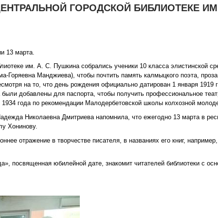
ЕНТРАЛЬНОЙ ГОРОДСКОЙ БИБЛИОТЕКЕ ИМ. 
и 13 марта.
блиотеке им. А. С. Пушкина собрались ученики 10 класса элистинской с
а-Горяевна Манджиева), чтобы почтить память калмыцкого поэта, проза
есмотря на то, что день рождения официально датирован 1 января 1919 
а были добавлены для паспорта, чтобы получить профессиональное теат
 1934 года по рекомендации Малодербетовской школы колхозной молод
Надежда Николаевна Дмитриева напомнила, что ежегодно 13 марта в рес
лу Хонинову.
нее отражение в творчестве писателя, в названиях его книг, например, 
а», посвященная юбилейной дате, знакомит читателей библиотеки с осн