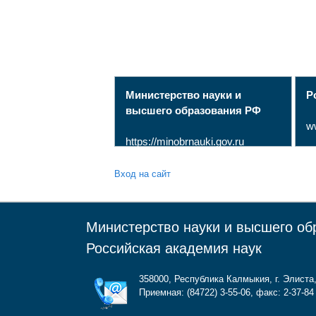
Министерство науки и
Р
высшего образования РФ
w
https://minobrnauki.gov.ru
Вход на сайт
Министерство науки и высшего об
Российская академия наук
358000, Республика Калмыкия, г. Элиста,
Приемная: (84722) 3-55-06, факс: 2-37-84 