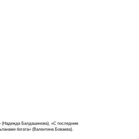
у» (Надежда Балдашинова), «С последним
льпанами богата» (Валентина Боваева).