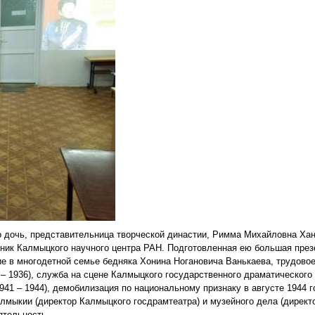
 дочь, представительница творческой династии, Римма Михайловна Ханин
ник Калмыцкого научного центра РАН. Подготовленная ею большая пре
е в многодетной семье бедняка Хонина Ногановича Ванькаева, трудовое
– 1936), служба на сцене Калмыцкого государственного драматического т
1941 – 1944), демобилизация по национальному признаку в августе 1944 г
лмыкии (директор Калмыцкого госдрамтеатра) и музейного дела (директо
ятельность.