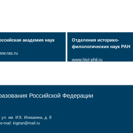
оссийская академия наук
Отделения историко-
филологических наук РАН
ww.ras.ru
www.hist-phil.ru
разования Российской Федерации
 ул. им. И.К. Илишкина, д. 8
e-mail: kigiran@mail.ru