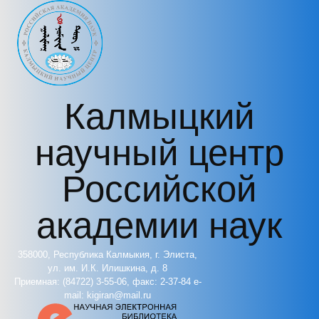
Перейти к основному содержанию
Калмыцкий
научный центр
Российской
академии наук
358000, Республика Калмыкия, г. Элиста,
ул. им. И.К. Илишкина, д. 8
Приемная: (84722) 3-55-06, факс: 2-37-84 e-
mail: kigiran@mail.ru