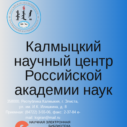
Перейти к основному содержанию
Калмыцкий
научный центр
Российской
академии наук
358000, Республика Калмыкия, г. Элиста,
ул. им. И.К. Илишкина, д. 8
Приемная: (84722) 3-55-06, факс: 2-37-84 e-
mail: kigiran@mail.ru