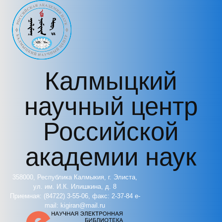
Перейти к основному содержанию
Калмыцкий
научный центр
Российской
академии наук
358000, Республика Калмыкия, г. Элиста,
ул. им. И.К. Илишкина, д. 8
Приемная: (84722) 3-55-06, факс: 2-37-84 e-
mail: kigiran@mail.ru