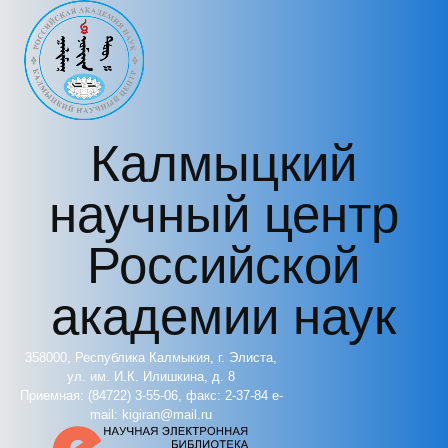
Перейти к основному содержанию
Калмыцкий
научный центр
Российской
академии наук
358000, Республика Калмыкия, г. Элиста,
ул. им. И.К. Илишкина, д. 8
Приемная: (84722) 3-55-06, факс: 2-37-84 e-
mail: kigiran@mail.ru