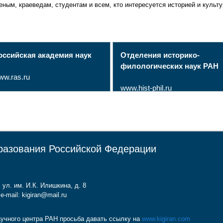
еным, краеведам, студентам и всем, кто интересуется историей и культ
оссийская академия наук
Отделения историко-
филологических наук РАН
ww.ras.ru
www.hist-phil.ru
разования Российской Федерации
 ул. им. И.К. Илишкина, д. 8
e-mail: kigiran@mail.ru
учного центра РАН просьба давать ссылку на
www.kigiran.com