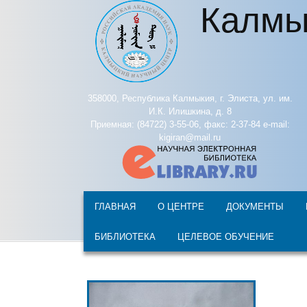
Калмы
Перейти к основному содержанию
358000, Республика Калмыкия, г. Элиста, ул. им.
И.К. Илишкина, д. 8
Приемная: (84722) 3-55-06, факс: 2-37-84 e-mail:
kigiran@mail.ru
ГЛАВНАЯ
О ЦЕНТРЕ
ДОКУМЕНТЫ
БИБЛИОТЕКА
ЦЕЛЕВОЕ ОБУЧЕНИЕ