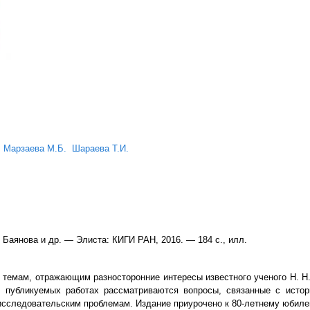
Марзаева М.Б.
Шараева Т.И.
Т. Баянова и др. — Элиста: КИГИ РАН, 2016. — 184 с., илл.
темам, отражающим разносторонние интересы известного ученого Н. Н.
 В публикуемых работах рассматриваются
вопросы, связанные с исто
 исследовательским проблемам. Издание приурочено к 80-летнему юбил