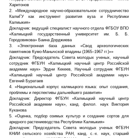
Харитонов
2. «Международное научно-образовательное сотрудничество
КалмГУ как инструмент развития вуза и Республики
Калмыкия»
Докладчик: ведущий специалист научного отдела ФГБОУ ВПО
«Калмыцкий государственный университет им. Б. Б.
Городовикова» Баина Дорджиева
3. «Электронная база данных «Свод археологических
памятников Кумо-Манычской впадины (1965–1967 гг.)»»
Докладчик: Председатель Совета молодых ученых, научный
сотрудник ФГБУН «Калмыцкий научный центр Российской
академии наук» Эрдни Кекеев, Научный сотрудник ФГБУН
«Калмыцкий научный центр Российской академии наук»
Евгений Буратаев
4. «Национальный корпус калмыцкого языка: опыт создания,
проблемы и перспективы дальнейшего развития»
Докладчик: Директор ФГБУН «Калмыцкий научный центр
Российской академии наук», канд. филол. наук Виктория
Куканова
5. «Оценка, подбор озимых культур и создание сортов для
аридного растениеводства Республики Калмыкия»
Докладчик: Председатель Совета молодых ученых ФГБУН
КНИИ сельского хозяйства РАН, канд. с.-х. наук, старший