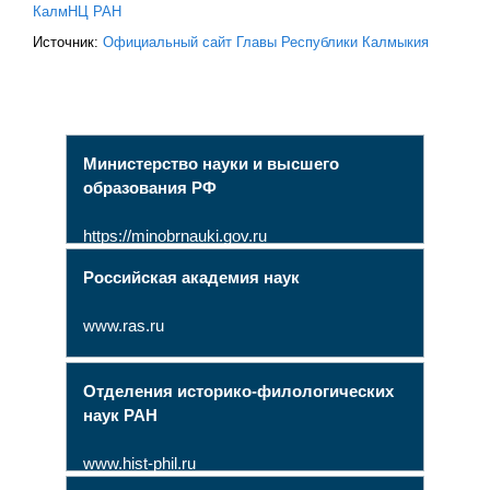
КалмНЦ РАН
Источник:
Официальный сайт Главы Республики Калмыкия
Министерство науки и высшего
образования РФ
https://minobrnauki.gov.ru
Российская академия наук
www.ras.ru
Отделения историко-филологических
наук РАН
www.hist-phil.ru