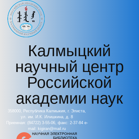
Перейти к основному содержанию
Калмыцкий
научный центр
Российской
академии наук
358000, Республика Калмыкия, г. Элиста,
ул. им. И.К. Илишкина, д. 8
Приемная: (84722) 3-55-06, факс: 2-37-84 e-
mail: kigiran@mail.ru