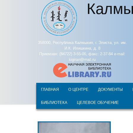
Калмы
Перейти к основному содержанию
358000, Республика Калмыкия, г. Элиста, ул. им.
И.К. Илишкина, д. 8
Приемная: (84722) 3-55-06, факс: 2-37-84 e-mail:
kigiran@mail.ru
ГЛАВНАЯ
О ЦЕНТРЕ
ДОКУМЕНТЫ
БИБЛИОТЕКА
ЦЕЛЕВОЕ ОБУЧЕНИЕ