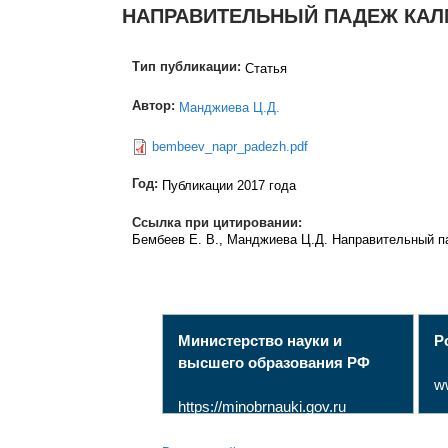
НАПРАВИТЕЛЬНЫЙ ПАДЕЖ КАЛМ
Тип публикации:
Статья
Автор:
Манджиева Ц.Д.
bembeev_napr_padezh.pdf
Год:
Публикации 2017 года
Ссылка при цитировании:
Бембеев Е. В., Манджиева Ц.Д. Направительный па
Министерство науки и
Р
высшего образования РФ
w
https://minobrnauki.gov.ru