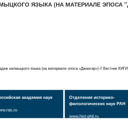
ЫЦКОГО ЯЗЫКА (НА МАТЕРИАЛЕ ЭПОСА "
деж калмыцкого языка (на материале эпоса «Джангар») // Вестник КИГИ 
оссийская академия наук
Отделения историко-
филологических наук РАН
ww.ras.ru
www.hist-phil.ru