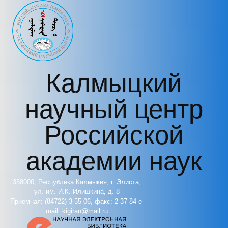
Перейти к основному содержанию
Калмыцкий
научный центр
Российской
академии наук
358000, Республика Калмыкия, г. Элиста,
ул. им. И.К. Илишкина, д. 8
Приемная: (84722) 3-55-06, факс: 2-37-84 e-
mail: kigiran@mail.ru