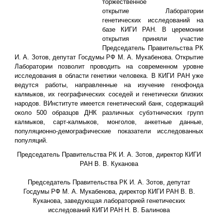
торжественное
открытие Лаборатории
генетических исследований на
базе КИГИ РАН. В церемонии
открытия приняли участие
Председатель Правительства РК
И. А. Зотов, депутат Госдумы РФ М. А. Мукабенова
. Открытие
Лаборатории позволит проводить на современном уровне
исследования в области генетики человека. В КИГИ РАН уже
ведутся работы, направленные на изучение генофонда
калмыков, их географических соседей и генетически близких
народов. ВИнституте имеется генетический банк, содержащий
около 500 образцов ДНК различных субэтнических групп
калмыков, сарт-калмыков, монголов, анкетные данные,
популяционно-дем
ографические показатели исследованных
популяций.
Председатель Правительства РК И. А. Зотов, директор КИГИ
РАН В. В. Куканова
Председатель Правительства РК И. А. Зотов,
депутат
Госдумы РФ М. А. Мукабенова,
директор КИГИ РАН В. В.
Куканова, з
аведующая лабораторией генетических
исследований КИГИ РАН Н. В. Балинова