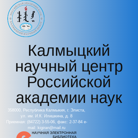
Перейти к основному содержанию
Калмыцкий
научный центр
Российской
академии наук
358000, Республика Калмыкия, г. Элиста,
ул. им. И.К. Илишкина, д. 8
Приемная: (84722) 3-55-06, факс: 2-37-84 e-
mail: kigiran@mail.ru