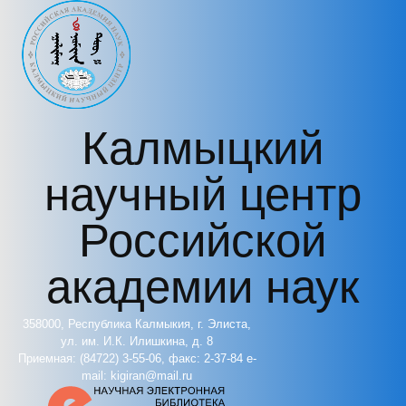
Перейти к основному содержанию
Калмыцкий
научный центр
Российской
академии наук
358000, Республика Калмыкия, г. Элиста,
ул. им. И.К. Илишкина, д. 8
Приемная: (84722) 3-55-06, факс: 2-37-84 e-
mail: kigiran@mail.ru