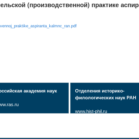
ельской (производственной) практике аспи
vennoj_praktike_aspiranta_kalmnc_ran.pdf
оссийская академия наук
Отделения историко-
филологических наук РАН
ww.ras.ru
www.hist-phil.ru