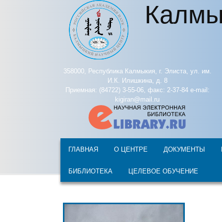
Калмы
Перейти к основному содержанию
358000, Республика Калмыкия, г. Элиста, ул. им.
И.К. Илишкина, д. 8
Приемная: (84722) 3-55-06, факс: 2-37-84 e-mail:
kigiran@mail.ru
ГЛАВНАЯ
О ЦЕНТРЕ
ДОКУМЕНТЫ
БИБЛИОТЕКА
ЦЕЛЕВОЕ ОБУЧЕНИЕ