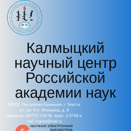
Перейти к основному содержанию
Калмыцкий
научный центр
Российской
академии наук
358000, Республика Калмыкия, г. Элиста,
ул. им. И.К. Илишкина, д. 8
Приемная: (84722) 3-55-06, факс: 2-37-84 e-
mail: kigiran@mail.ru