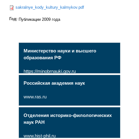
sakralnye_kody_kultury_kalmykov.pdf
Год:
Публикации 2009 года
Министерство науки и высшего
образования РФ
https://minobrnauki.gov.ru
Российская академия наук
www.ras.ru
Отделения историко-филологических
наук РАН
www.hist-phil.ru