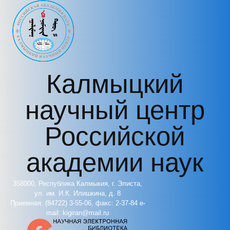
Перейти к основному содержанию
Калмыцкий
научный центр
Российской
академии наук
358000, Республика Калмыкия, г. Элиста,
ул. им. И.К. Илишкина, д. 8
Приемная: (84722) 3-55-06, факс: 2-37-84 e-
mail: kigiran@mail.ru