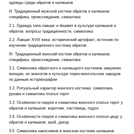
одежды среди ойратов и калмыков
И. Традиционный мужской костюм ойратов и калмыков:
специфика, происхождение, семантика
2.1. Одежда типа лавшиг и бешмет в культуре калмыков и
ойратов: вопросы традиционности, символика
2.2. Лавшиг XVIII века: исторический артефакт, источник по
изучению традиционного костюма ойратов
III. Традиционный женский костюм ойратов и калмыков:
специфика, происхождение, семантика
3.1. Символика ойратского и калмыцкого костюмов замужних
женщин, их аналогов в культуре тюрко-монгольских народов
по данным историографии
3.2. Ритуальный характер женского костюма: символика
рукава и семантика платья терлг
3.3. Особенности покроя и семантика женского платья терлг у
ойратов и калмыков: воротник, ластовица, подол
3.4. Особенности покроя и семантика женского платья цегдг у
ойратов и калмыков: крой, декор
3.5. Символика накосников в женском костюме калмыков