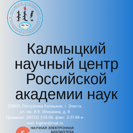
Перейти к основному содержанию
Калмыцкий
научный центр
Российской
академии наук
358000, Республика Калмыкия, г. Элиста,
ул. им. И.К. Илишкина, д. 8
Приемная: (84722) 3-55-06, факс: 2-37-84 e-
mail: kigiran@mail.ru