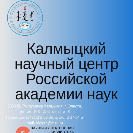
Перейти к основному содержанию
Калмыцкий
научный центр
Российской
академии наук
358000, Республика Калмыкия, г. Элиста,
ул. им. И.К. Илишкина, д. 8
Приемная: (84722) 3-55-06, факс: 2-37-84 e-
mail: kigiran@mail.ru