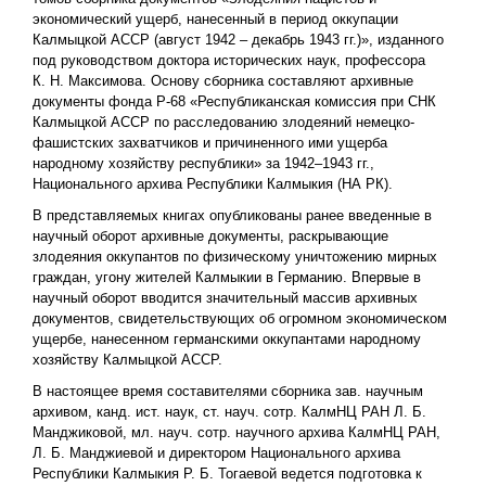
экономический ущерб, нанесенный в период оккупации
Калмыцкой АССР (август 1942 – декабрь 1943 гг.)», изданного
под руководством доктора исторических наук, профессора
К. Н. Максимова. Основу сборника составляют архивные
документы фонда Р-68 «Республиканская комиссия при СНК
Калмыцкой АССР по расследованию злодеяний немецко-
фашистских захватчиков и причиненного ими ущерба
народному хозяйству республики» за 1942–1943 гг.,
Национального архива Республики Калмыкия (НА РК).
В представляемых книгах опубликованы ранее введенные в
научный оборот архивные документы, раскрывающие
злодеяния оккупантов по физическому уничтожению мирных
граждан, угону жителей Калмыкии в Германию. Впервые в
научный оборот вводится значительный массив архивных
документов, свидетельствующих об огромном экономическом
ущербе, нанесенном германскими оккупантами народному
хозяйству Калмыцкой АССР.
В настоящее время составителями сборника зав. научным
архивом, канд. ист. наук, ст. науч. сотр. КалмНЦ РАН Л. Б.
Манджиковой, мл. науч. сотр. научного архива КалмНЦ РАН,
Л. Б. Манджиевой и директором Национального архива
Республики Калмыкия Р. Б. Тогаевой ведется подготовка к