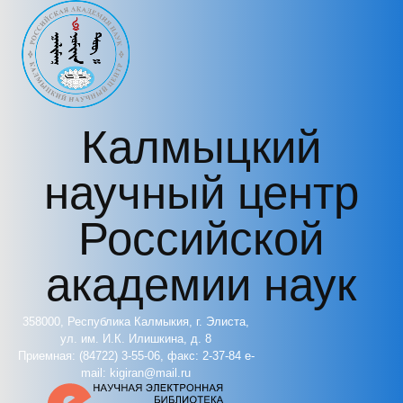
Перейти к основному содержанию
Калмыцкий
научный центр
Российской
академии наук
358000, Республика Калмыкия, г. Элиста,
ул. им. И.К. Илишкина, д. 8
Приемная: (84722) 3-55-06, факс: 2-37-84 e-
mail: kigiran@mail.ru