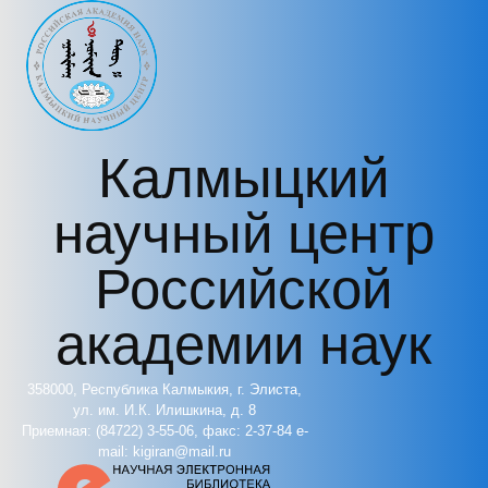
Перейти к основному содержанию
Калмыцкий
научный центр
Российской
академии наук
358000, Республика Калмыкия, г. Элиста,
ул. им. И.К. Илишкина, д. 8
Приемная: (84722) 3-55-06, факс: 2-37-84 e-
mail: kigiran@mail.ru