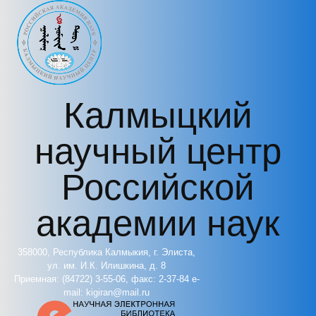
Перейти к основному содержанию
Калмыцкий
научный центр
Российской
академии наук
358000, Республика Калмыкия, г. Элиста,
ул. им. И.К. Илишкина, д. 8
Приемная: (84722) 3-55-06, факс: 2-37-84 e-
mail: kigiran@mail.ru