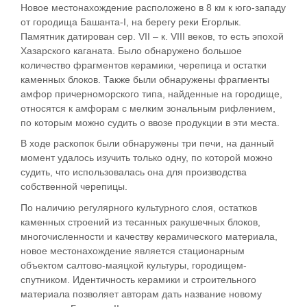
Новое местонахождение расположено в 8 км к юго-западу
от городища Башанта-I, на берегу реки Егорлык.
Памятник датирован сер. VII – к. VIII веков, то есть эпохой
Хазарского каганата. Было обнаружено большое
количество фрагментов керамики, черепица и остатки
каменных блоков. Также были обнаружены фрагменты
амфор причерноморского типа, найденные на городище,
относятся к амфорам с мелким зональным рифлением,
по которым можно судить о ввозе продукции в эти места.
В ходе раскопок были обнаружены три печи, на данный
момент удалось изучить только одну, по которой можно
судить, что использовалась она для производства
собственной черепицы.
По наличию регулярного культурного слоя, остатков
каменных строений из тесанных ракушечных блоков,
многочисленности и качеству керамического материала,
новое местонахождение является стационарным
объектом салтово-маяцкой культуры, городищем-
спутником. Идентичность керамики и строительного
материала позволяет авторам дать название новому