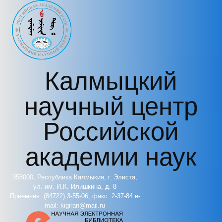
Перейти к основному содержанию
Калмыцкий
научный центр
Российской
академии наук
358000, Республика Калмыкия, г. Элиста,
ул. им. И.К. Илишкина, д. 8
Приемная: (84722) 3-55-06, факс: 2-37-84 e-
mail: kigiran@mail.ru