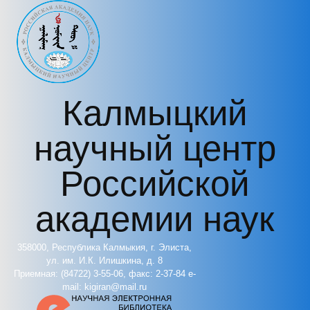
Перейти к основному содержанию
Калмыцкий
научный центр
Российской
академии наук
358000, Республика Калмыкия, г. Элиста,
ул. им. И.К. Илишкина, д. 8
Приемная: (84722) 3-55-06, факс: 2-37-84 e-
mail: kigiran@mail.ru