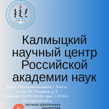
Перейти к основному содержанию
Калмыцкий
научный центр
Российской
академии наук
358000, Республика Калмыкия, г. Элиста,
ул. им. И.К. Илишкина, д. 8
Приемная: (84722) 3-55-06, факс: 2-37-84 e-
mail: kigiran@mail.ru