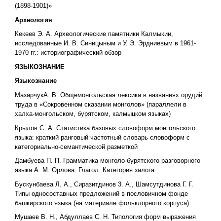
(1898-1901)»
Археология
Кекеев Э. А. Археологические памятники Калмыкии,
исследованные И. В. Синицыным и У. Э. Эрдниевым в 1961-
1970 гг.: историографический обзор
ЯЗЫКОЗНАНИЕ
Языкознание
МазарчукА. В. Общемонгольская лексика в названиях орудий
труда в «Сокровенном сказании монголов» (параллели в
халха-монгольском, бурятском, калмыцком языках)
Крылов С. А. Статистика базовых словоформ монгольского
языка: краткий ранговый частотный словарь словоформ с
категориально-семантической разметкой
Дамбуева П. П. Грамматика монголо-бурятского разговорного
языка А. М. Орлова: Глагол. Категория залога
Бускунбаева Л. А., Сиразитдинов 3. А., Шамсутдинова Г. Г.
Типы односоставных предложений в пословичном фонде
башкирского языка (на материале фольклорного корпуса)
Мушаев В. Н., Абдуллаев С. Н. Типология форм выражения