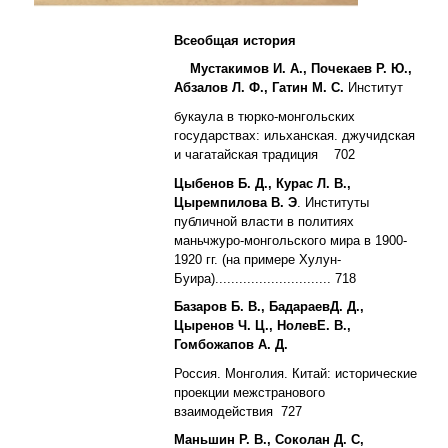
Всеобщая
история
Мустакимов И. А., Почекаев Р. Ю.,
Абзалов Л. Ф., Гатин М. С.
Институт
букаула в тюрко-монгольских
государствах: ильханская. джучидская
и чагатайская традиция 702
Цыбенов Б. Д., Курас Л. В.,
Цыремпилова В. Э
. Институты
публичной власти в политиях
маньчжуро-монгольского мира в 1900-
1920 гг. (на примере Хулун-
Буира)............................. 718
Базаров Б. В., БадараевД. Д.,
Цыренов Ч. Ц., НолевЕ. В.,
Гомбожапов А. Д.
Россия. Монголия. Китай: исторические
проекции межстранового
взаимодействия 727
Маньшин Р. В., Соколан Д. С,