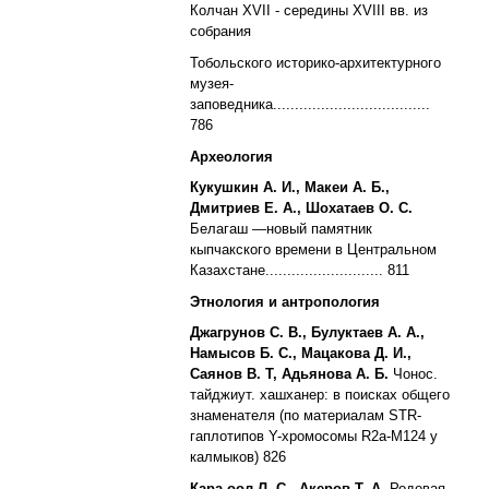
Колчан XVII - середины XVIII вв. из
собрания
Тобольского историко-архитектурного
музея-
заповедника....................................
786
Археология
Кукушкин А. И., Макеи А. Б.,
Дмитриев Е. А., Шохатаев О. С.
Белагаш —
новый памятник
кыпчакского времени в Центральном
Казахстане........................... 811
Этнология и антропология
Джагрунов С. В., Булуктаев А. А.,
Намысов Б. С., Мацакова Д. И.,
Саянов В. Т, Адьянова А. Б.
Чонос.
тайджиут. хашханер: в поисках общего
знаменателя (по материалам STR-
гаплотипов Y-хромосомы R2a-M124 у
калмыков) 826
Кара-оол Л. С., Акеров Т. А.
Родовая