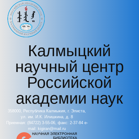
Перейти к основному содержанию
Калмыцкий
научный центр
Российской
академии наук
358000, Республика Калмыкия, г. Элиста,
ул. им. И.К. Илишкина, д. 8
Приемная: (84722) 3-55-06, факс: 2-37-84 e-
mail: kigiran@mail.ru