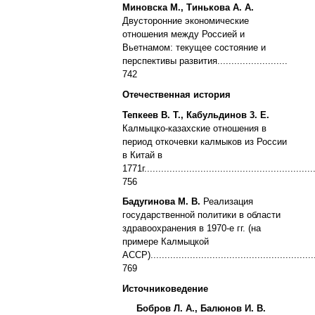
Миновска М., Тинькова А. А.
Двусторонние экономические
отношения между Россией и
Вьетнамом: текущее состояние и
перспективы развития.........................
742
Отечественная история
Тепкеев В. Т., Кабульдинов 3. Е.
Калмыцко-казахские отношения в
период откочевки калмыков из России
в Китай в
1771г.............................................................
756
Бадугинова М. В.
Реализация
государственной политики в области
здравоохранения в 1970-е гг. (на
примере Калмыцкой
АССР)............................................................
769
Источниковедение
Бобров Л. А., Балюнов И. В.