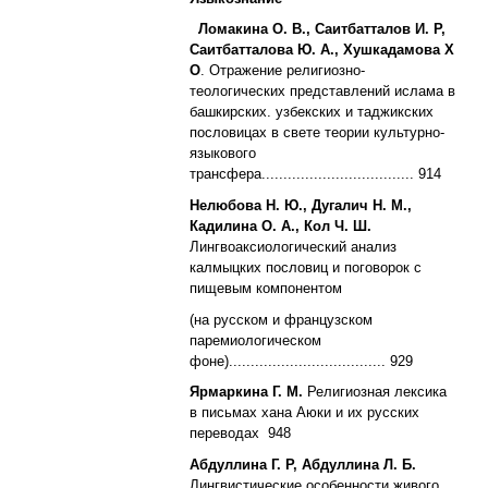
Ломакина О. В., Саитбатталов И. Р,
Саитбатталова Ю. А., Хушкадамо
ва X
О
. Отражение религиозно-
теологических представлений ислама в
башкирских. узбекских и таджикских
пословицах в свете теории культурно-
языкового
трансфера................................... 914
Нелюбова Н. Ю., Дугалич Н. М.,
Кадилина О. А., Кол Ч. Ш.
Лингвоаксиологический анализ
калмыцких пословиц и поговорок с
пищевым компонентом
(на русском и французском
паремиологическом
фоне).................................... 929
Ярмаркина Г. М.
Религиозная лексика
в письмах хана Аюки и их русских
переводах 948
Абдуллина Г. Р, Абдуллина Л. Б.
Лингвистические особенности живого