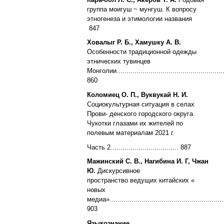
группа моигуш ~ мунгуш. К вопросу
этногенеза и этимологии названия
847
Ховалыг Р. Б., Хамушку А. В.
Особенности традиционной одежды
этнических
тувинцев
Монголии........................................................
860
Коломиец О. П., Вуквукай Н. И.
Социокультурная ситуация в селах
Прови- денского городского округа
Чукотки глазами их жителей по
полевым материалам 2021 г.
Часть 2.................................. 887
Мажинский С. В., Нагибина И. Г, Чжан
Ю.
Дискурсивное
пространство
ведущих китайских «
новых
медиа»..........................................................
903
Языкознание