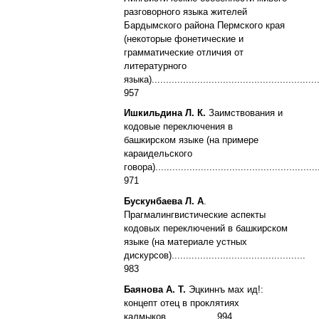
разговорного языка жителей
Бардымского района Пермского края
(некоторые фонетические и
грамматические отличия от
литературного
языка)............................................................
957
Ишкильдина Л. К.
Заимствования и
кодовые переключения в
башкирском
языке (на примере
караидельского
говора).........................................................
971
Бускунбаева Л. А
.
Прагмалингвистические аспекты
кодовых переключений в
башкирском
языке (на материале устных
дискурсов)...............................................
983
Баянова А. Т.
Эцкиннъ мах ид!:
концепт отец в проклятиях
калмыков................. 994