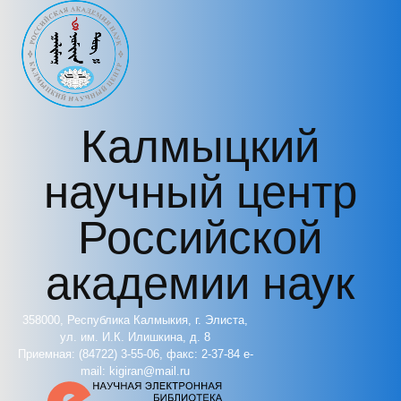
Перейти к основному содержанию
Калмыцкий
научный центр
Российской
академии наук
358000, Республика Калмыкия, г. Элиста,
ул. им. И.К. Илишкина, д. 8
Приемная: (84722) 3-55-06, факс: 2-37-84 e-
mail: kigiran@mail.ru