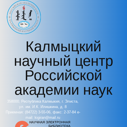
Перейти к основному содержанию
Калмыцкий
научный центр
Российской
академии наук
358000, Республика Калмыкия, г. Элиста,
ул. им. И.К. Илишкина, д. 8
Приемная: (84722) 3-55-06, факс: 2-37-84 e-
mail: kigiran@mail.ru