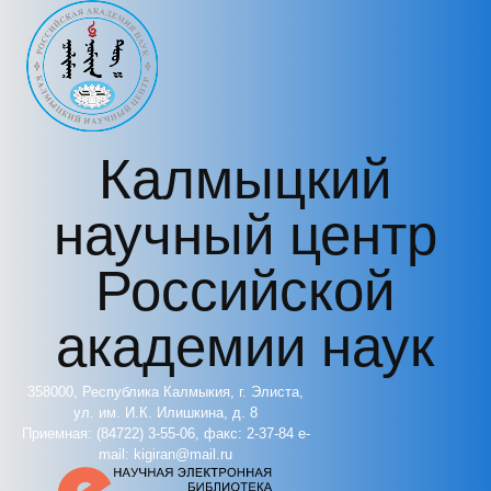
Перейти к основному содержанию
Калмыцкий
научный центр
Российской
академии наук
358000, Республика Калмыкия, г. Элиста,
ул. им. И.К. Илишкина, д. 8
Приемная: (84722) 3-55-06, факс: 2-37-84 e-
mail: kigiran@mail.ru